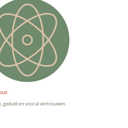
cut.
, geduld en vooral vertrouwen.