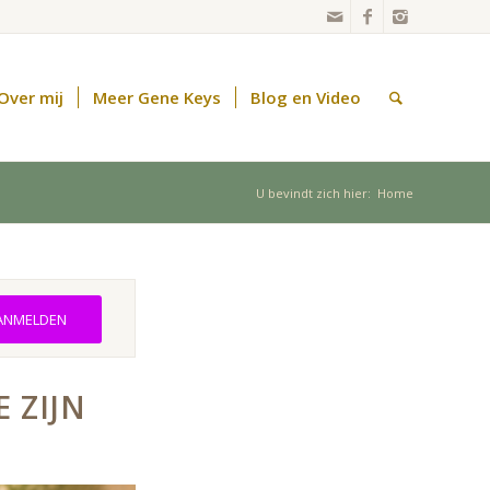
Over mij
Meer Gene Keys
Blog en Video
U bevindt zich hier:
Home
ANMELDEN
 ZIJN